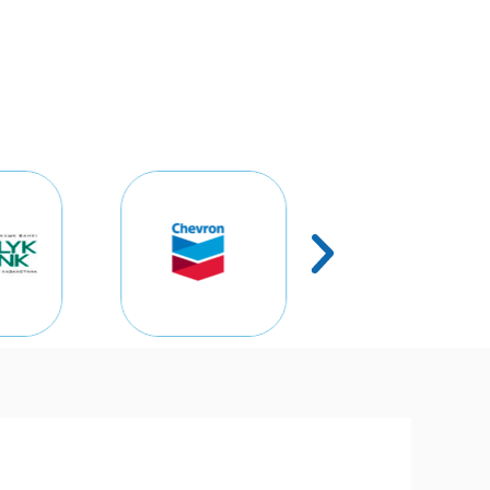
у
Русский