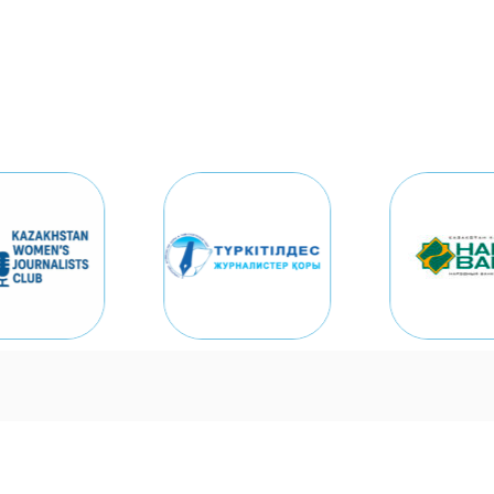
Бағдарлама
Спикерлер
TTJK
Видео
Байқа