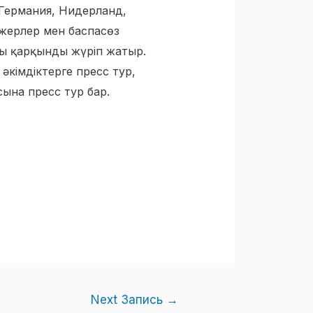
 Германия, Нидерланд,
жерлер мен баспасөз
ы қарқынды жүріп жатыр.
әкімдіктерге пресс тур,
ына пресс тур бар.
Next Запись
→