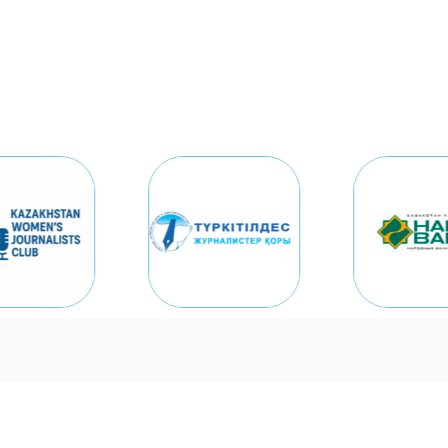
Бағдарлама
Спикерлер
TTJK
Видео
Байқа