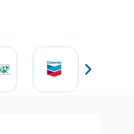
у
Қазақша