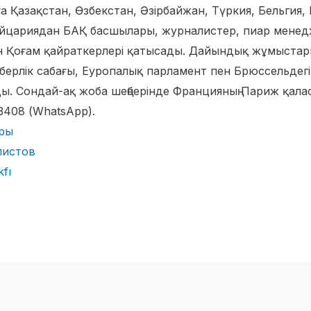
 Қазақстан, Өзбекстан, Әзірбайжан, Түркия, Бельгия,
йцариядан БАҚ басшылары, журналистер, пиар менед
н Қоғам қайраткерлері қатысады. Дайындық жұмыстар
ерлік сабағы, Еуропалық парламент пен Брюссельдегі 
. Сондай-ақ жоба шеңберінде Францияның Париж қалас
3408 (WhatsApp).
оры
листов
kfı