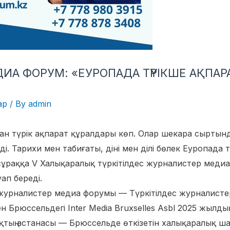
ИА ФОРУМ: «ЕУРОПАДА ТҮРІКШЕ АҚПАР
ар
/ By
admin
ан түрік ақпарат құралдары көп. Олар шекара сыртын
. Тарихи мен табиғаты, діні мен ділі бөлек Еуропада 
 сұраққа V Халықаралық түркітілдес журналистер мед
ап береді.
 журналистер медиа форумы — Түркітілдес журналисте
 Брюссельдегі Inter Media Bruxselles Asbl 2025 жылды
қтың астанасы — Брюссельде өткізетін халықаралық ша