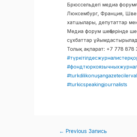
Брюссельдегі медиа форумға
Люксембург, Франция, Шве
хатшылары, депутаттар ме
Медиа форум шеңберінде шеб
сұхбаттар ұйымдастырылады
Толық ақпарат: +7 778 878 
#түркітілдесжурналистерқ
#фондтюркоязычныхжурна
#turkdilikonuşangazetecilerva
#turkicspeakingjournalists
←
Previous Запись