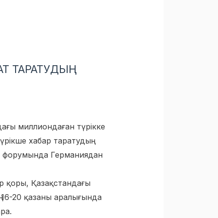
АТ ТАРАТУДЫҢ
дағы миллиондаған түрікке
түрікше хабар таратудың
иа форумында Германиядан
р қоры, Қазақстандағы
ң 16-20 қазаны аралығында
ра.