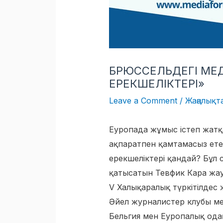
БРЮССЕЛЬДЕГІ МЕД
ЕРЕКШЕЛІКТЕРІ»
Leave a Comment
/
Жаңалықт
Еуропада жұмыс істеп жатқ
ақпаратпен қамтамасыз етеді
ерекшеліктері қандай? Бұл
қатысатын Тевфик Кара жау
V Халықаралық түркітілдес
Әйел журналистер клубы мен
Бельгия мен Еуропалық ода