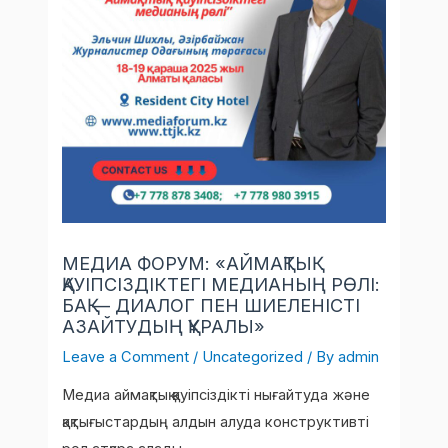
МЕДИА ФОРУМ: «АЙМАҚТЫҚ
ҚАУІПСІЗДІКТЕГІ МЕДИАНЫҢ РӨЛІ:
БАҚ — ДИАЛОГ ПЕН ШИЕЛЕНІСТІ
АЗАЙТУДЫҢ ҚҰРАЛЫ»
Leave a Comment
/
Uncategorized
/ By
admin
Медиа аймақтық қауіпсіздікті нығайтуда және
қақтығыстардың алдын алуда конструктивті