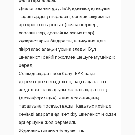
рөл атқара алады.
Диалог алаңын құру: БАҚ қақтығысқа қатысушы
тараптардың пікірлерін, сондай-ақ қоғамның
әртүрлі топтарының (саясаткерлер,
сарапшылар, қарапайым азаматтар)
көзқарастарын білдіретін, ашық және әділ
пікірталас алаңын ұсына алады. Бұл
шиеленісті бейбіт жолмен шешуге мүмкіндік
береді.
Сенімді ақпарат көзі болу: БАҚ нақты
деректерге негізделген, нақты ақпаратты
жедел жеткізу арқылы жалған ақпараттың
(дезинформация) және өсек-аяңның
таралуына тосқауыл қояды. Қақтығыс кезінде
сенімді ақпаратқа қол жеткізу шиеленістің одан
әрі өршуіне жол бермейді.
Журналистиканың әлеуметтік