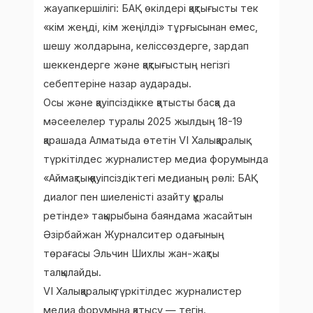
жауапкершілігі: БАҚ өкілдері қақтығысты тек
«кім жеңді, кім жеңілді» тұрғысынан емес,
шешу жолдарына, келіссөздерге, зардап
шеккендерге және қақтығыстың негізгі
себептеріне назар аударады.
Осы және қауіпсіздікке қатысты басқа да
мәсеелелер туралы 2025 жылдың 18-19
қарашада Алматыда өтетін VI Халықаралық
түркітілдес журналистер медиа форумында
«Аймақтық қауіпсіздіктегі медианың рөлі: БАҚ
диалог пен шиеленісті азайту құралы
ретінде» тақырыбына баяндама жасайтын
Әзірбайжан Журналситер одағының
төрағасы Эльчин Шихлы жан-жақты
талқылайды.
VI Халықаралық түркітілдес журналистер
медиа форумына қатысу — тегін.