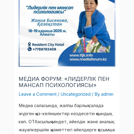
МЕДИА ФОРУМ: «ЛИДЕРЛІК ПЕН
МАНСАП ПСИХОЛОГИЯСЫ»
Leave a Comment
/
Uncategorized
/ By
admin
Медиа саласында, жалпы барлық салада
жүрген қыз-келіншектер кездесетін қиындық
көп. ОТбасылық міндет, әйелдік және аналық
жауапкершілік қызметтегі әйелдерге қосымша