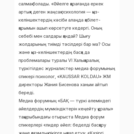
салмақ болады. «Әйелге қарағанда еркек
артық» деген жаңсақ психология — қыз-
келіншектердің кәсіби алаңда қабілет-
қарымын ашып көрсетуге кедергі. Оның
себебі мен салдары қандай? Шығу
жолдарының тиімді тәсілдері бар ма? Осы
және қыз-келіншектердің басқа да
проблемалары туралы VI Халықаралық
түркітілдес журналистер медиа форумының
спикері психолог, «KAUSSAR KOLDAU» ЖМ
директоры Жания Бисенова ханым айтып
береді.
Медиа форумның «БАҚ — түркі әлеміндегі
әйелдердің мүмкіндіктерін кеңейту құралы»
тақырыбындағы отырыста Медиа форум
спикерлері «лидер әйел: беделді басқару
және қоғамдық пікірге ықпал ету»; «Қазіргі