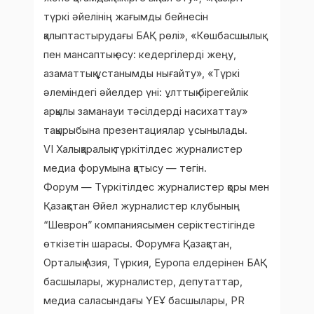
түркі әйелінің жағымды бейнесін
қалыптастырудағы БАҚ рөлі», «Көшбасшылық
пен мансаптық өсу: кедергілерді жеңу,
азаматтық ұстанымды нығайту», «Түркі
әлеміндегі әйелдер үні: ұлттық бірегейлік
арқылы заманауи тәсілдерді насихаттау»
тақырыбына презентациялар ұсынылады.
VI Халықаралық түркітілдес журналистер
медиа форумына қатысу — тегін.
Форум — Түркітілдес журналистер қоры мен
Қазақстан Әйел журналистер клубының
“Шеврон” компаниясымен серіктестігінде
өткізетін шарасы. Форумға Қазақстан,
Орталық Азия, Түркия, Еуропа елдерінен БАҚ
басшылары, журналистер, депутаттар,
медиа саласындағы ҮЕҰ басшылары, PR