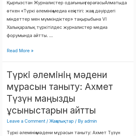
Қырғызстан Журналистер одағының төрағасыАлматыда
өткен «Түркі әлемінің медиа кеңістігі: жаңа дәуірдегі
міндеттер мен мүмкіндіктер» тақырыбына VI
Халықаралық түркітілдес журналистер медиа
форумында айтты. …
Read More »
Түркі әлемінің мәдени
Түркі
әлемінің
мұрасын таныту: Ахмет
мәдени
Түзүн маңызды
мұрасын
таныту:
ұсыныстарын айтты
Ахмет
Leave a Comment
/
Жаңалықтар
/ By
admin
Түзүн
маңызды
Түркі әлемінің мәдени мұрасын таныту: Ахмет Түзүн