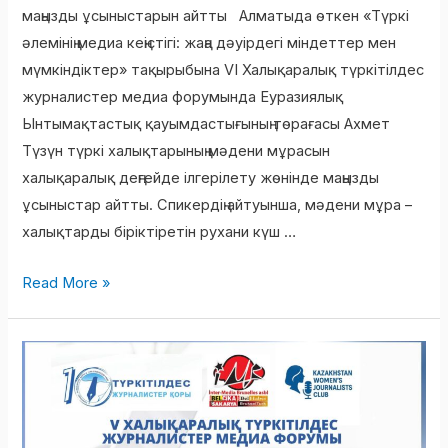
ұсыныстарын
маңызды ұсыныстарын айтты Алматыда өткен «Түркі
айтты
әлемінің медиа кеңістігі: жаңа дәуірдегі міндеттер мен
мүмкіндіктер» тақырыбына VI Халықаралық түркітілдес
журналистер медиа форумында Еуразиялық
Ынтымақтастық қауымдастығының төрағасы Ахмет
Түзүн түркі халықтарының мәдени мұрасын
халықаралық деңгейде ілгерілету жөнінде маңызды
ұсыныстар айтты. Спикердің айтуынша, мәдени мұра –
халықтарды біріктіретін рухани күш …
Read More »
БРЮССЕЛЬДЕГІ
МЕДИА
ФОРУМ:
«ТҮРКИЯДАҒЫ