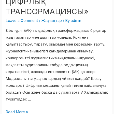
ЦИФРЛЫҚ
ТРАНСОРМАЦИЯСЫ»
Leave a Comment
/
Жаңалықтар
/ By
admin
Дәстүрлі БАҚ-тың цифрлық трансформациясы бірқатар
жаңа талаптар мен шарттар ұсынды. Контент
қалыптастыру, тарату, оқырман мен көрермен тарту,
журналситиканың негізгі қағидаларынан айнымау,
конвергентті журналистиканың ықпалының күшеюі,
мақсатты аудиторияны табуда редакцияның
керативтілігі, жасанды интеллекттің БАҚ-қа әсері…
Медиадағы тың жаңалықтардың түйткілі қандай? Шешу
жолдары? Цифрлық медианы қалай тиімді пайдалануға
болады? Осы және басқа да сұрақтарға V Халықаралық
түркітілдес …
Read More »