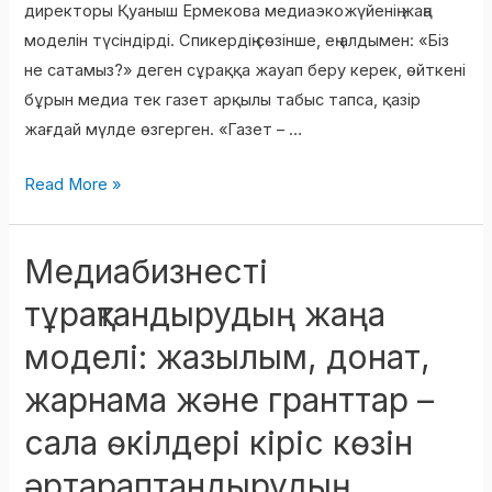
директоры Қуаныш Ермекова медиаэкожүйенің жаңа
моделін түсіндірді. Спикердің сөзінше, ең алдымен: «Біз
не сатамыз?» деген сұраққа жауап беру керек, өйткені
бұрын медиа тек газет арқылы табыс тапса, қазір
жағдай мүлде өзгерген. «Газет – …
Read More »
Медиабизнесті
Медиабизнесті
тұрақтандырудың
тұрақтандырудың жаңа
жаңа
моделі: жазылым, донат,
моделі:
жазылым,
жарнама және гранттар –
донат,
сала өкілдері кіріс көзін
жарнама
және
әртараптандырудың