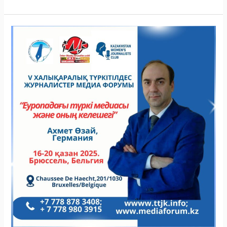
БРЮССЕЛЬДЕГІ
МЕДИА
ФОРУМ:
«ЕУРОПАДА,Ы
ТҮРКІ
МЕДИАСЫ
ЖӘНЕ
КЕЛЕШЕГІ»