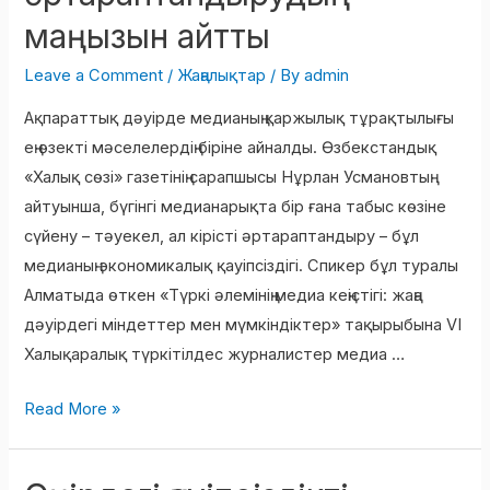
гранттар
маңызын айтты
–
сала
Leave a Comment
/
Жаңалықтар
/ By
admin
өкілдері
Ақпараттық дәуірде медианың қаржылық тұрақтылығы
кіріс
ең өзекті мәселелердің біріне айналды. Өзбекстандық
көзін
«Халық сөзі» газетінің сарапшысы Нұрлан Усмановтың
әртараптандырудың
айтуынша, бүгінгі медианарықта бір ғана табыс көзіне
маңызын
сүйену – тәуекел, ал кірісті әртараптандыру – бұл
айтты
медианың экономикалық қауіпсіздігі. Спикер бұл туралы
Алматыда өткен «Түркі әлемінің медиа кеңістігі: жаңа
дәуірдегі міндеттер мен мүмкіндіктер» тақырыбына VI
Халықаралық түркітілдес журналистер медиа …
Read More »
Өңірдегі