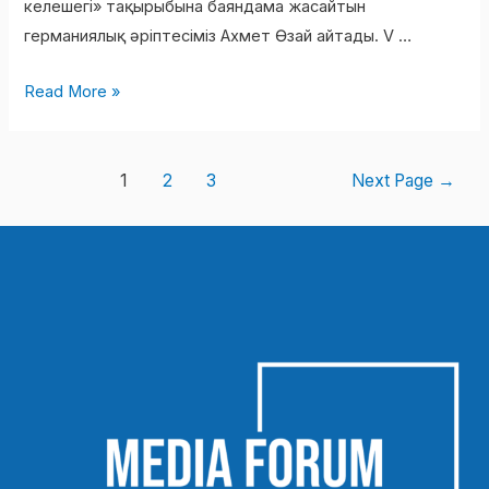
келешегі» тақырыбына баяндама жасайтын
германиялық әріптесіміз Ахмет Өзай айтады. V …
Read More »
1
2
3
Next Page
→