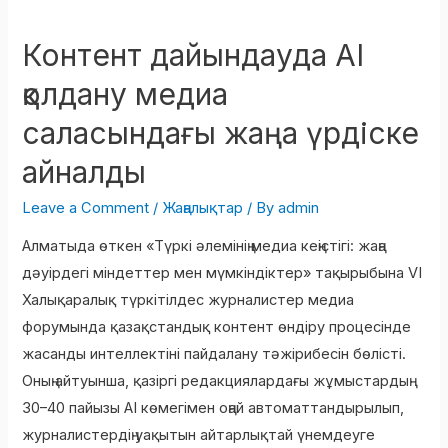
Контент дайындауда AI
Контент
дайындауда
қолдану медиа
AI
саласындағы жаңа үрдіске
қолдану
медиа
айналды
саласындағы
Leave a Comment
/
Жаңалықтар
/ By
admin
жаңа
үрдіске
Алматыда өткен «Түркі әлемінің медиа кеңістігі: жаңа
айналды
дәуірдегі міндеттер мен мүмкіндіктер» тақырыбына VI
Халықаралық түркітілдес журналистер медиа
форумында қазақстандық контент өндіру процесінде
жасанды интеллектіні пайдалану тәжірибесін бөлісті.
Оның айтуынша, қазіргі редакциялардағы жұмыстардың
30–40 пайызы AI көмегімен оңай автоматтандырылып,
журналистердің уақытын айтарлықтай үнемдеуге