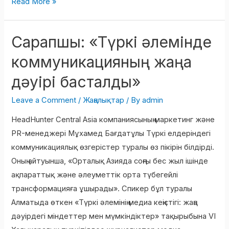
Read More »
Сарапшы: «Түркі әлемінде
Сарапшы:
«Түркі
коммуникацияның жаңа
әлемінде
дәуірі басталды»
коммуникацияның
жаңа
Leave a Comment
/
Жаңалықтар
/ By
admin
дәуірі
HeadHunter Central Asia компаниясының маркетинг және
басталды»
PR-менеджері Мұхамед Бағдатұлы Түркі елдеріндегі
коммуникациялық өзгерістер туралы өз пікірін білдірді.
Оның айтуынша, «Орталық Азияда соңғы бес жыл ішінде
ақпараттық және әлеуметтік орта түбегейлі
трансформацияға ұшырады». Спикер бұл туралы
Алматыда өткен «Түркі әлемінің медиа кеңістігі: жаңа
дәуірдегі міндеттер мен мүмкіндіктер» тақырыбына VI