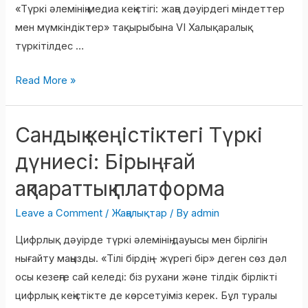
«Түркі әлемінің медиа кеңістігі: жаңа дәуірдегі міндеттер
мен мүмкіндіктер» тақырыбына VI Халықаралық
түркітілдес …
Read More »
Сандық кеңістіктегі Түркі
Сандық
кеңістіктегі
дүниесі: Бірыңғай
Түркі
ақпараттық платформа
дүниесі:
Бірыңғай
Leave a Comment
/
Жаңалықтар
/ By
admin
ақпараттық
Цифрлық дәуірде түркі әлемінің дауысы мен бірлігін
платформа
нығайту маңызды. «Тілі бірдің – жүрегі бір» деген сөз дәл
осы кезеңге сай келеді: біз рухани және тілдік бірлікті
цифрлық кеңістікте де көрсетуіміз керек. Бұл туралы