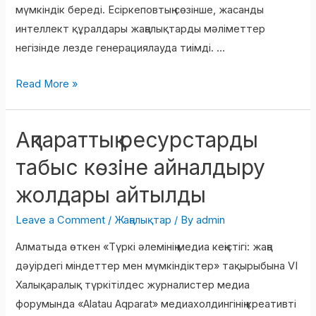
мүмкіндік береді. Есіркеповтың сөзінше, жасанды
интеллект құралдары жаңалықтарды мәліметтер
негізінде лезде генерациялауда тиімді. …
Read More »
Ақпараттық ресурстарды
Ақпараттық
ресурстарды
табыс көзіне айналдыру
табыс
жолдары айтылды
көзіне
айналдыру
Leave a Comment
/
Жаңалықтар
/ By
admin
жолдары
Алматыда өткен «Түркі әлемінің медиа кеңістігі: жаңа
айтылды
дәуірдегі міндеттер мен мүмкіндіктер» тақырыбына VI
Халықаралық түркітілдес журналистер медиа
форумында «Alatau Aqparat» медиахолдингінің креативті