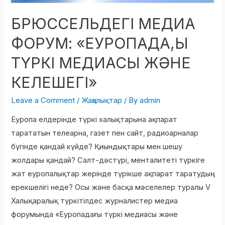
БРЮССЕЛЬДЕГІ МЕДИА
ФОРУМ: «ЕУРОПАДА,Ы
ТҮРКІ МЕДИАСЫ ЖӘНЕ
КЕЛЕШЕГІ»
Leave a Comment
/
Жаңалықтар
/ By
admin
Еуропа елдерінде түркі халықтарына ақпарат
тарататын телеарна, газет пен сайт, радиоарналар
бүгінде қандай күйде? Қиындықтары мен шешу
жолдары қандай? Салт-дәстүрі, менталитеті түркіге
жат еуропалықтар жерінде түрікше ақпарат таратудың
ерекшелігі неде? Осы және басқа мәселелер туралы V
Халықаралық түркітілдес журналистер медиа
форумында «Еуропадағы түркі медиасы және