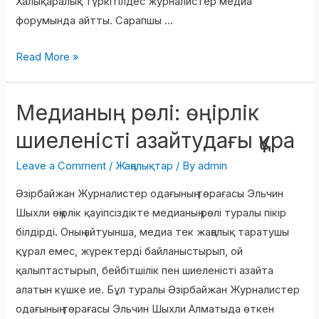
Халықаралық түркітілдес журналистер медиа
форумында айтты. Сарапшы …
Read More »
Медианың рөлі: өңірлік
Медианың
рөлі:
шиеленісті азайтудағы құра
өңірлік
шиеленісті
Leave a Comment
/
Жаңалықтар
/ By
admin
азайтудағы
Әзірбайжан Журналистер одағының төрағасы Эльчин
құра
Шыхли өңірлік қауіпсіздікте медианың рөлі туралы пікір
білдірді. Оның айтуынша, медиа тек жаңалық таратушы
құрал емес, жүректерді байланыстырып, ой
қалыптастырып, бейбітшілік пен шиеленісті азайта
алатын күшке ие. Бұл туралы Әзірбайжан Журналистер
одағының төрағасы Эльчин Шыхли Алматыда өткен