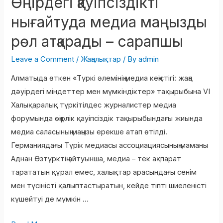
Өңірдегі қауіпсіздікті
қауіпсіздікті
нығайтуда медиа маңызды
нығайтуда
рөл атқарады – сарапшы
медиа
маңызды
Leave a Comment
/
Жаңалықтар
/ By
admin
рөл
Алматыда өткен «Түркі әлемінің медиа кеңістігі: жаңа
атқарады
дәуірдегі міндеттер мен мүмкіндіктер» тақырыбына VI
–
Халықаралық түркітілдес журналистер медиа
сарапшы
форумында өңірлік қауіпсіздік тақырыбындағы жиында
медиа саласының маңызы ерекше атап өтілді.
Германиядағы Түрік медиасы ассоциациясының маманы
Аднан Өзтүрктің айтуынша, медиа – тек ақпарат
тарататын құрал емес, халықтар арасындағы сенім
мен түсіністі қалыптастыратын, кейде тіпті шиеленісті
күшейтуі де мүмкін …